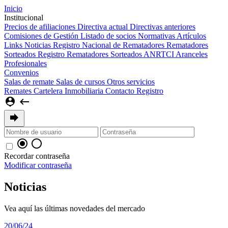
Inicio
Institucional
Precios de afiliaciones
Directiva actual
Directivas anteriores
Comisiones de Gestión
Listado de socios
Normativas
Artículos
Links
Noticias
Registro Nacional de Rematadores
Rematadores
Sorteados Registro
Rematadores Sorteados ANRTCI
Aranceles
Profesionales
Convenios
Salas de remate
Salas de cursos
Otros servicios
Remates
Cartelera Inmobiliaria
Contacto
Registro
person_pin
keyboard_backspace
forward
radio_button_checked
radio_button_unchecked
Recordar contraseña
Modificar contraseña
Noticias
Vea aquí las últimas novedades del mercado
20/06/24