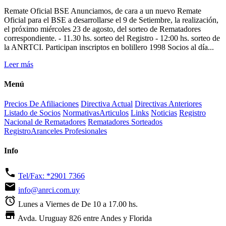
Remate Oficial BSE Anunciamos, de cara a un nuevo Remate
Oficial para el BSE a desarrollarse el 9 de Setiembre, la realización,
el próximo miércoles 23 de agosto, del sorteo de Rematadores
correspondiente. - 11.30 hs. sorteo del Registro - 12:00 hs. sorteo de
la ANRTCI. Participan inscriptos en bolillero 1998 Socios al día...
Leer más
Menú
Precios De Afiliaciones
Directiva Actual
Directivas Anteriores
Listado de Socios
Normativas
Articulos
Links
Noticias
Registro
Nacional de Rematadores
Rematadores Sorteados
Registro
Aranceles Profesionales
Info
phone
Tel/Fax: *2901 7366
markunread
info@anrci.com.uy
alarm
Lunes a Viernes de De 10 a 17.00 hs.
store
Avda. Uruguay 826 entre Andes y Florida