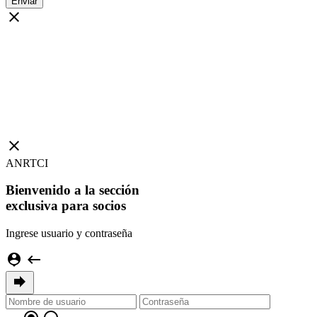
close
close
ANRTCI
Bienvenido a la sección
exclusiva para socios
Ingrese usuario y contraseña
person_pin
keyboard_backspace
forward